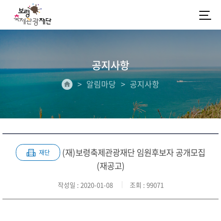
공지사항
알림마당
공지사항
(재)보령축제관광재단 임원후보자 공개모집
재단
(재공고)
작성일
: 2020-01-08
조회
: 99071