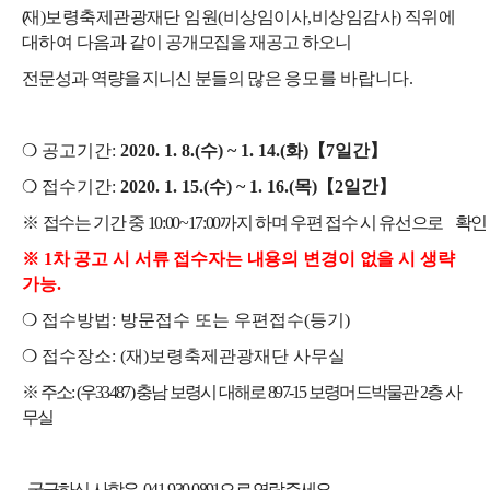
(
재
)
보령축제관광재단 임원
(
비상임이사
,
비상임감사
)
직위에
대하여
다음과 같이 공개모집을 재공고 하오니
전문성과 역량을 지니신 분들의
많은
응모를 바랍니다
.
❍
공고기간
:
2020. 1. 8.(
수
) ~ 1. 14.(
화
)
【
7
일간
】
❍
접수기간
:
2020. 1. 15.(
수
) ~ 1. 16.(
목
)
【
2
일간
】
※
접수는 기간 중
10:00~17:00
까지 하며 우편 접수 시 유선으로
확인
※
1
차 공고 시 서류 접수자는 내용의 변경이 없을 시 생략
가능
.
❍
접수방법
:
방문접수 또는 우편접수
(
등기
)
❍
접수장소
: (
재
)
보령축제관광재단 사무실
※
주소
: (
우
33487)
충남 보령시 대해로
897-15
보령머드박물관
2
층 사
무실
궁금하신 사항은 041-930-0891으로 연락주세요 .​