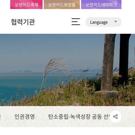
보령머드축제
보령머드화장품
보령머드테마파크
협력기관
Language
문
인권경영
탄소중립∙녹색성장 공동 선언문