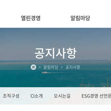
열린경영
알림마당
공지사항
알림마당
공지사항
조직구성
CI소개
오시는길
ESG경영 선언