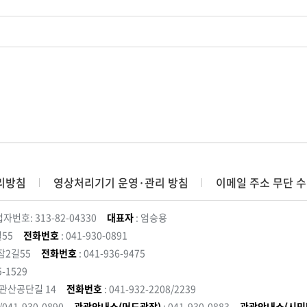
리방침
영상처리기기 운영·관리 방침
이메일 주소 무단 수
자번호: 313-82-04330
대표자
: 엄승용
55
전화번호
: 041-930-0891
잠2길55
전화번호
: 041-936-9475
5-1529
 관산공단길 14
전화번호
: 041-932-2208/2239
3/041-930-0890
관광안내소(머드광장)
: 041-930-0883
관광안내소(시민