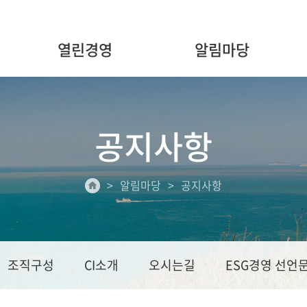
열린경영
알림마당
공지사항
알림마당
공지사항
조직구성
CI소개
오시는길
ESG경영 선언