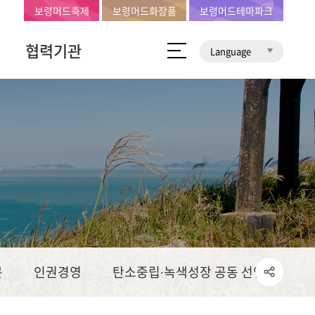
보령머드축제
보령머드화장품
보령머드테마파크
협력기관
Language
문
인권경영
탄소중립∙녹색성장 공동 선언문