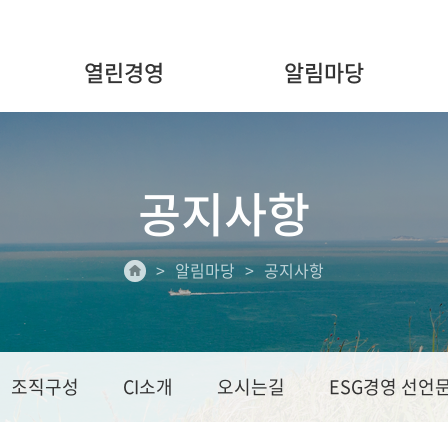
열린경영
알림마당
공지사항
알림마당
공지사항
조직구성
CI소개
오시는길
ESG경영 선언