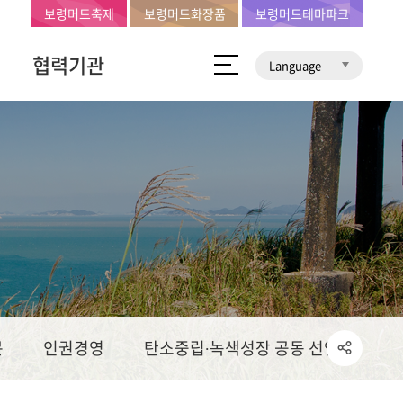
보령머드축제
보령머드화장품
보령머드테마파크
협력기관
Language
문
인권경영
탄소중립∙녹색성장 공동 선언문