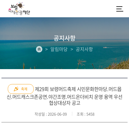
공지사항
알림마당
공지사항
제29회 보령머드축제 시민문화한마당.머드몹
축제
신.머드캐스크존공연.야간조명.머드온더비치 운영 용역 우선
협상대상자 공고
작성일
: 2026-06-09
조회
: 5458