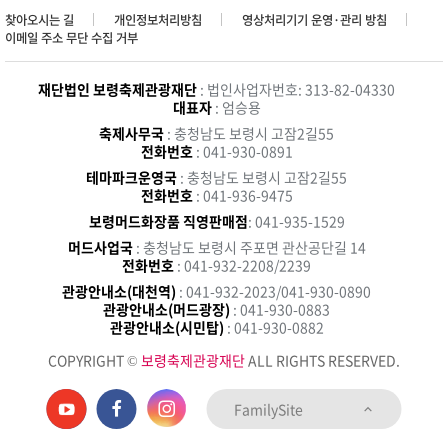
찾아오시는 길
개인정보처리방침
영상처리기기 운영·관리 방침
이메일 주소 무단 수집 거부
재단법인 보령축제관광재단
: 법인사업자번호: 313-82-04330
대표자
: 엄승용
축제사무국
: 충청남도 보령시 고잠2길55
전화번호
: 041-930-0891
테마파크운영국
: 충청남도 보령시 고잠2길55
전화번호
: 041-936-9475
보령머드화장품 직영판매점
: 041-935-1529
머드사업국
: 충청남도 보령시 주포면 관산공단길 14
전화번호
: 041-932-2208/2239
관광안내소(대천역)
: 041-932-2023/041-930-0890
관광안내소(머드광장)
: 041-930-0883
관광안내소(시민탑)
: 041-930-0882
COPYRIGHT ©
보령축제관광재단
ALL RIGHTS RESERVED.
FamilySite