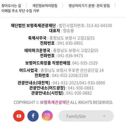
찾아오시는 길
개인정보처리방침
영상처리기기 운영·관리 방침
이메일 주소 무단 수집 거부
재단법인 보령축제관광재단
: 법인사업자번호: 313-82-04330
대표자
: 엄승용
축제사무국
: 충청남도 보령시 고잠2길55
전화번호
: 041-930-0891
테마파크운영국
: 충청남도 보령시 고잠2길55
전화번호
: 041-936-9475
보령머드화장품 직영판매점
: 041-935-1529
머드사업국
: 충청남도 보령시 주포면 관산공단길 14
전화번호
: 041-932-2208/2239
관광안내소(대천역)
: 041-932-2023/041-930-0890
관광안내소(머드광장)
: 041-930-0883
관광안내소(시민탑)
: 041-930-0882
COPYRIGHT ©
보령축제관광재단
ALL RIGHTS RESERVED.
FamilySite