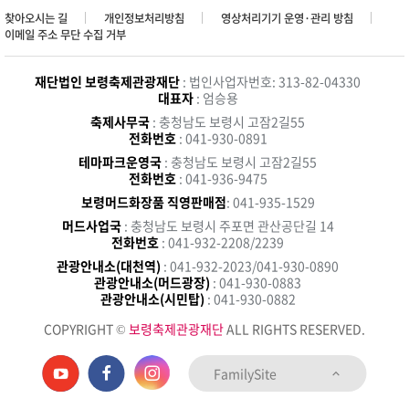
찾아오시는 길
개인정보처리방침
영상처리기기 운영·관리 방침
이메일 주소 무단 수집 거부
재단법인 보령축제관광재단
: 법인사업자번호: 313-82-04330
대표자
: 엄승용
축제사무국
: 충청남도 보령시 고잠2길55
전화번호
: 041-930-0891
테마파크운영국
: 충청남도 보령시 고잠2길55
전화번호
: 041-936-9475
보령머드화장품 직영판매점
: 041-935-1529
머드사업국
: 충청남도 보령시 주포면 관산공단길 14
전화번호
: 041-932-2208/2239
관광안내소(대천역)
: 041-932-2023/041-930-0890
관광안내소(머드광장)
: 041-930-0883
관광안내소(시민탑)
: 041-930-0882
COPYRIGHT ©
보령축제관광재단
ALL RIGHTS RESERVED.
FamilySite