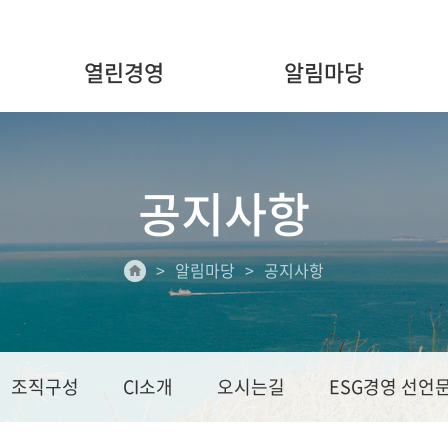
열린경영
알림마당
공지사항
알림마당
공지사항
조직구성
CI소개
오시는길
ESG경영 선언