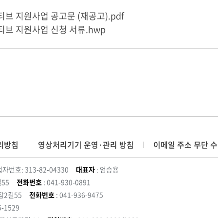
브 지원사업 공고문 (재공고).pdf
브 지원사업 신청 서류.hwp
리방침
영상처리기기 운영·관리 방침
이메일 주소 무단 수
자번호: 313-82-04330
대표자
: 엄승용
55
전화번호
: 041-930-0891
잠2길55
전화번호
: 041-936-9475
5-1529