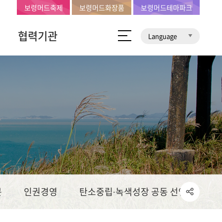
보령머드축제
보령머드화장품
보령머드테마파크
협력기관
Language
문
인권경영
탄소중립∙녹색성장 공동 선언문