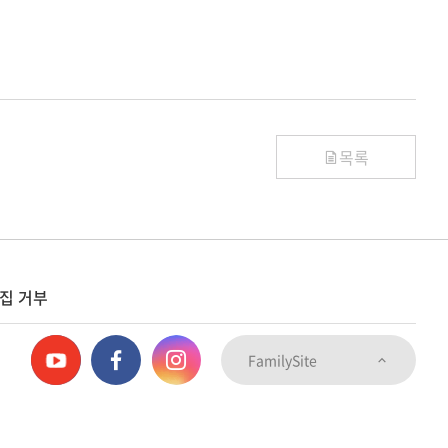
목록
집 거부
FamilySite