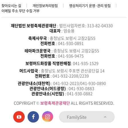
찾아오시는 길
개인정보처리방침
영상처리기기 운영·관리 방침
이메일 주소 무단 수집 거부
재단법인 보령축제관광재단
: 법인사업자번호: 313-82-04330
대표자
: 엄승용
축제사무국
: 충청남도 보령시 고잠2길55
전화번호
: 041-930-0891
테마파크운영국
: 충청남도 보령시 고잠2길55
전화번호
: 041-936-9475
보령머드화장품 직영판매점
: 041-935-1529
머드사업국
: 충청남도 보령시 주포면 관산공단길 14
전화번호
: 041-932-2208/2239
관광안내소(대천역)
: 041-932-2023/041-930-0890
관광안내소(머드광장)
: 041-930-0883
관광안내소(시민탑)
: 041-930-0882
COPYRIGHT ©
보령축제관광재단
ALL RIGHTS RESERVED.
FamilySite