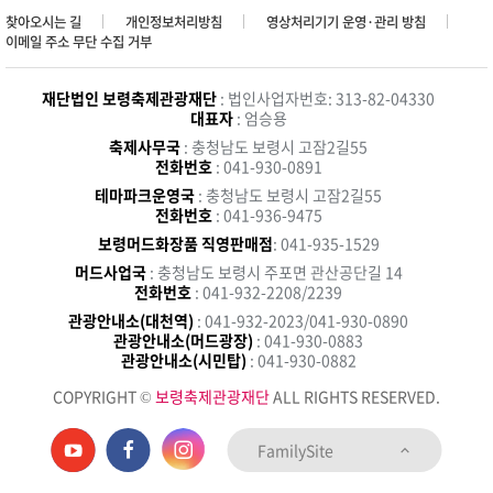
찾아오시는 길
개인정보처리방침
영상처리기기 운영·관리 방침
이메일 주소 무단 수집 거부
재단법인 보령축제관광재단
: 법인사업자번호: 313-82-04330
대표자
: 엄승용
축제사무국
: 충청남도 보령시 고잠2길55
전화번호
: 041-930-0891
테마파크운영국
: 충청남도 보령시 고잠2길55
전화번호
: 041-936-9475
보령머드화장품 직영판매점
: 041-935-1529
머드사업국
: 충청남도 보령시 주포면 관산공단길 14
전화번호
: 041-932-2208/2239
관광안내소(대천역)
: 041-932-2023/041-930-0890
관광안내소(머드광장)
: 041-930-0883
관광안내소(시민탑)
: 041-930-0882
COPYRIGHT ©
보령축제관광재단
ALL RIGHTS RESERVED.
FamilySite