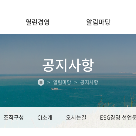
열린경영
알림마당
공지사항
알림마당
공지사항
조직구성
CI소개
오시는길
ESG경영 선언