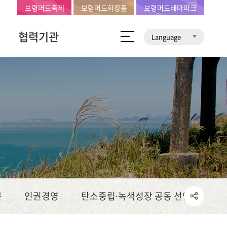
보령머드축제
보령머드화장품
보령머드테마파크
협력기관
Language
문
인권경영
탄소중립∙녹색성장 공동 선언문