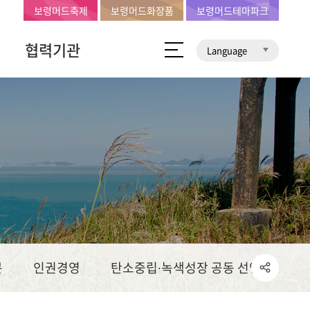
보령머드축제
보령머드화장품
보령머드테마파크
협력기관
Language
문
인권경영
탄소중립∙녹색성장 공동 선언문