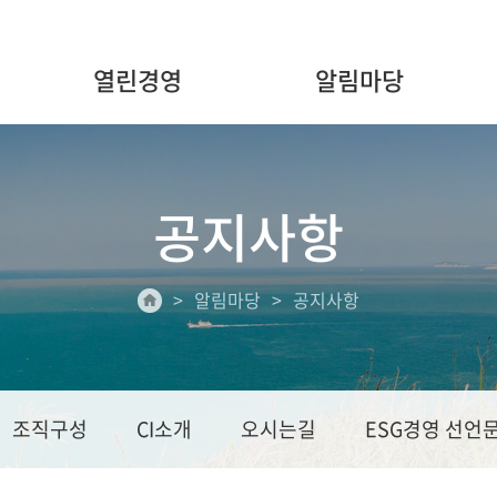
열린경영
알림마당
공지사항
알림마당
공지사항
조직구성
CI소개
오시는길
ESG경영 선언