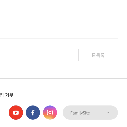
목록
집 거부
FamilySite