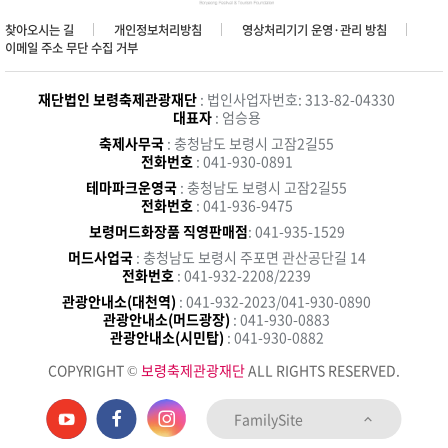
찾아오시는 길
개인정보처리방침
영상처리기기 운영·관리 방침
이메일 주소 무단 수집 거부
재단법인 보령축제관광재단
: 법인사업자번호: 313-82-04330
대표자
: 엄승용
축제사무국
: 충청남도 보령시 고잠2길55
전화번호
: 041-930-0891
테마파크운영국
: 충청남도 보령시 고잠2길55
전화번호
: 041-936-9475
보령머드화장품 직영판매점
: 041-935-1529
머드사업국
: 충청남도 보령시 주포면 관산공단길 14
전화번호
: 041-932-2208/2239
관광안내소(대천역)
: 041-932-2023/041-930-0890
관광안내소(머드광장)
: 041-930-0883
관광안내소(시민탑)
: 041-930-0882
COPYRIGHT ©
보령축제관광재단
ALL RIGHTS RESERVED.
FamilySite