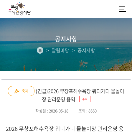
공지사항
알림마당
공지사항
(긴급)2026 무창포해수욕장 워디가디 물놀이
축제
장 관리운영 용역
주요
작성일
: 2026-05-18
조회
: 8660
2026 무창포해수욕장 워디가디 물놀이장 관리운영 용