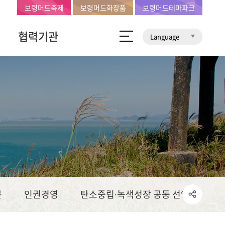
보령머드축제
보령머드화장품
보령머드테마파크
협력기관
Language
문
인권경영
탄소중립∙녹색성장 공동 선언문