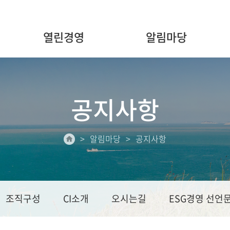
열린경영
알림마당
공지사항
알림마당
공지사항
조직구성
CI소개
오시는길
ESG경영 선언