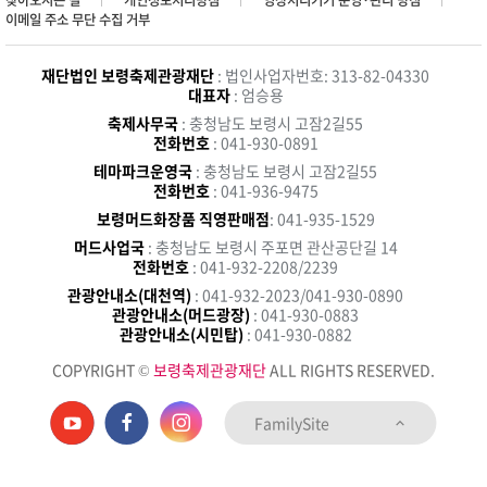
찾아오시는 길
개인정보처리방침
영상처리기기 운영·관리 방침
이메일 주소 무단 수집 거부
재단법인 보령축제관광재단
: 법인사업자번호: 313-82-04330
대표자
: 엄승용
축제사무국
: 충청남도 보령시 고잠2길55
전화번호
: 041-930-0891
테마파크운영국
: 충청남도 보령시 고잠2길55
전화번호
: 041-936-9475
보령머드화장품 직영판매점
: 041-935-1529
머드사업국
: 충청남도 보령시 주포면 관산공단길 14
전화번호
: 041-932-2208/2239
관광안내소(대천역)
: 041-932-2023/041-930-0890
관광안내소(머드광장)
: 041-930-0883
관광안내소(시민탑)
: 041-930-0882
COPYRIGHT ©
보령축제관광재단
ALL RIGHTS RESERVED.
FamilySite