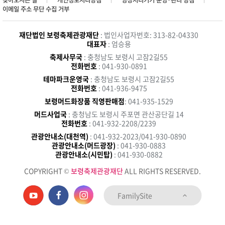
찾아오시는 길
개인정보처리방침
영상처리기기 운영·관리 방침
이메일 주소 무단 수집 거부
재단법인 보령축제관광재단
: 법인사업자번호: 313-82-04330
대표자
: 엄승용
축제사무국
: 충청남도 보령시 고잠2길55
전화번호
: 041-930-0891
테마파크운영국
: 충청남도 보령시 고잠2길55
전화번호
: 041-936-9475
보령머드화장품 직영판매점
: 041-935-1529
머드사업국
: 충청남도 보령시 주포면 관산공단길 14
전화번호
: 041-932-2208/2239
관광안내소(대천역)
: 041-932-2023/041-930-0890
관광안내소(머드광장)
: 041-930-0883
관광안내소(시민탑)
: 041-930-0882
COPYRIGHT ©
보령축제관광재단
ALL RIGHTS RESERVED.
FamilySite