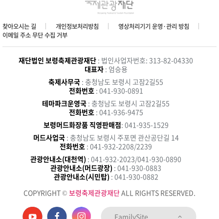
찾아오시는 길
개인정보처리방침
영상처리기기 운영·관리 방침
이메일 주소 무단 수집 거부
재단법인 보령축제관광재단
: 법인사업자번호: 313-82-04330
대표자
: 엄승용
축제사무국
: 충청남도 보령시 고잠2길55
전화번호
: 041-930-0891
테마파크운영국
: 충청남도 보령시 고잠2길55
전화번호
: 041-936-9475
보령머드화장품 직영판매점
: 041-935-1529
머드사업국
: 충청남도 보령시 주포면 관산공단길 14
전화번호
: 041-932-2208/2239
관광안내소(대천역)
: 041-932-2023/041-930-0890
관광안내소(머드광장)
: 041-930-0883
관광안내소(시민탑)
: 041-930-0882
COPYRIGHT ©
보령축제관광재단
ALL RIGHTS RESERVED.
FamilySite