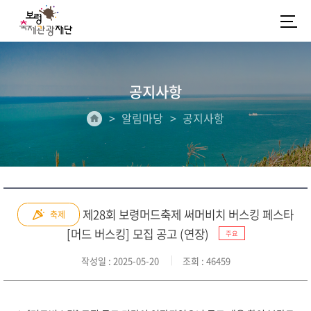
공지사항
알림마당
공지사항
제28회 보령머드축제 써머비치 버스킹 페스타
축제
[머드 버스킹] 모집 공고 (연장)
주요
작성일
: 2025-05-20
조회
: 46459