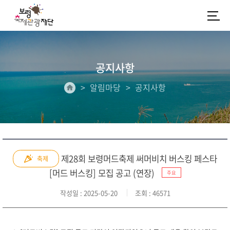
공지사항
알림마당
공지사항
제28회 보령머드축제 써머비치 버스킹 페스타
축제
[머드 버스킹] 모집 공고 (연장)
주요
작성일
: 2025-05-20
조회
: 46571