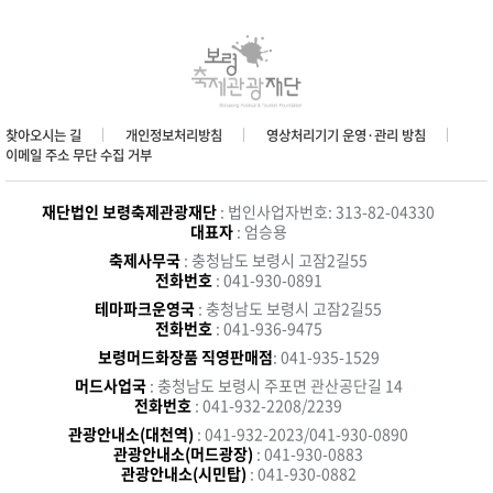
찾아오시는 길
개인정보처리방침
영상처리기기 운영·관리 방침
이메일 주소 무단 수집 거부
재단법인 보령축제관광재단
: 법인사업자번호: 313-82-04330
대표자
: 엄승용
축제사무국
: 충청남도 보령시 고잠2길55
전화번호
: 041-930-0891
테마파크운영국
: 충청남도 보령시 고잠2길55
전화번호
: 041-936-9475
보령머드화장품 직영판매점
: 041-935-1529
머드사업국
: 충청남도 보령시 주포면 관산공단길 14
전화번호
: 041-932-2208/2239
관광안내소(대천역)
: 041-932-2023/041-930-0890
관광안내소(머드광장)
: 041-930-0883
관광안내소(시민탑)
: 041-930-0882