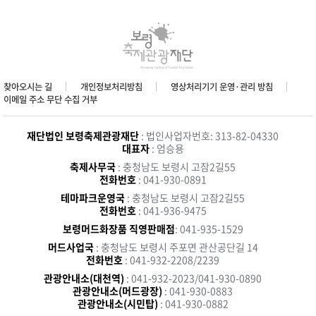
찾아오시는 길
개인정보처리방침
영상처리기기 운영·관리 방침
이메일 주소 무단 수집 거부
재단법인 보령축제관광재단
: 법인사업자번호: 313-82-04330
대표자
: 엄승용
축제사무국
: 충청남도 보령시 고잠2길55
전화번호
: 041-930-0891
테마파크운영국
: 충청남도 보령시 고잠2길55
전화번호
: 041-936-9475
보령머드화장품 직영판매점
: 041-935-1529
머드사업국
: 충청남도 보령시 주포면 관산공단길 14
전화번호
: 041-932-2208/2239
관광안내소(대천역)
: 041-932-2023/041-930-0890
관광안내소(머드광장)
: 041-930-0883
관광안내소(시민탑)
: 041-930-0882