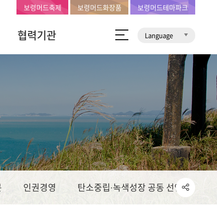
보령머드축제
보령머드화장품
보령머드테마파크
협력기관
Language
문
인권경영
탄소중립∙녹색성장 공동 선언문