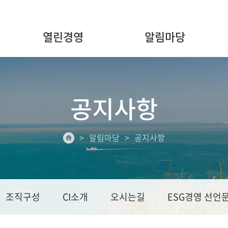
열린경영
알림마당
공지사항
알림마당
공지사항
조직구성
CI소개
오시는길
ESG경영 선언