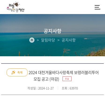
공지사항
알림마당
공지사항
2024 대천겨울바다사랑축제 보령러블리투어
축제
모집 공고 (마감)
주요
작성일
: 2024-11-27
조회
: 63970