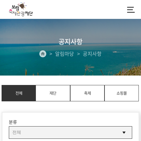
공지사항
알림마당
공지사항
전체
재단
축제
쇼핑몰
분류