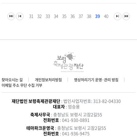
31
32
33
34
35
36
37
38
39
40
찾아오시는 길
개인정보처리방침
영상처리기기 운영·관리 방침
이메일 주소 무단 수집 거부
재단법인 보령축제관광재단
: 법인사업자번호: 313-82-04330
대표자
: 엄승용
축제사무국
: 충청남도 보령시 고잠2길55
전화번호
: 041-930-0891
테마파크운영국
: 충청남도 보령시 고잠2길55
전화번호
: 041-936-9475