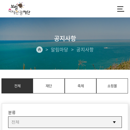
공지사항
알림마당
공지사항
전체
재단
축제
쇼핑몰
분류