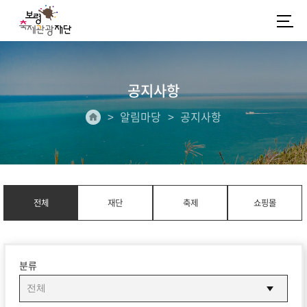
공지사항
알림마당
공지사항
전체
재단
축제
쇼핑몰
분류