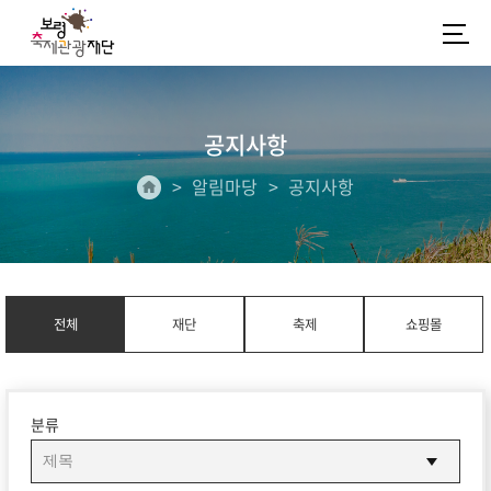
공지사항
알림마당
공지사항
전체
재단
축제
쇼핑몰
분류