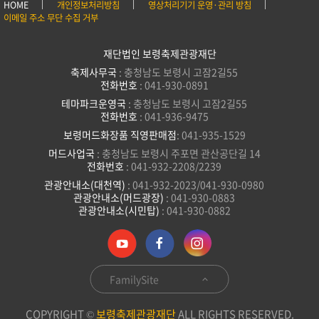
HOME
개인정보처리방침
영상처리기기 운영·관리 방침
이메일 주소 무단 수집 거부
재단법인 보령축제관광재단
축제사무국
: 충청남도 보령시 고잠2길55
전화번호
: 041-930-0891
테마파크운영국
: 충청남도 보령시 고잠2길55
전화번호
: 041-936-9475
보령머드화장품 직영판매점
: 041-935-1529
머드사업국
: 충청남도 보령시 주포면 관산공단길 14
전화번호
: 041-932-2208/2239
관광안내소(대천역)
: 041-932-2023/041-930-0980
관광안내소(머드광장)
: 041-930-0883
관광안내소(시민탑)
: 041-930-0882
FamilySite
COPYRIGHT ©
보령축제관광재단
ALL RIGHTS RESERVED.