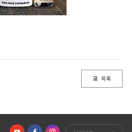
목록
FamilySite