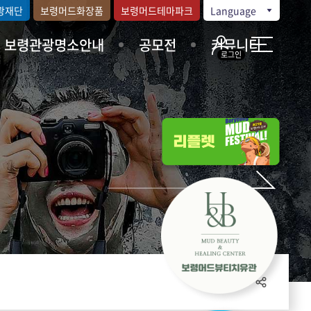
광재단
보령머드화장품
보령머드테마파크
Language
보령관광명소안내
공모전
커뮤니티
로그인