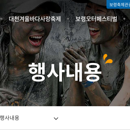
보령축제관
대천겨울바다사랑축제
보령모터페스티벌
행사내용
행사내용