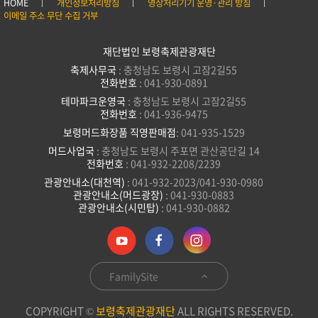
HOME
개인정보처리방침
영상처리기기 운영·관리 방침
이메일 주소 무단 수집 거부
재단법인 보령축제관광재단
축제사무국
: 충청남도 보령시 고잠2길55
전화번호
: 041-930-0891
테마파크운영국
: 충청남도 보령시 고잠2길55
전화번호
: 041-936-9475
보령머드화장품 직영판매점
: 041-935-1529
머드사업국
: 충청남도 보령시 주포면 관산공단길 14
전화번호
: 041-932-2208/2239
관광안내소(대천역)
: 041-932-2023/041-930-0980
관광안내소(머드광장)
: 041-930-0883
관광안내소(시민탑)
: 041-930-0882
FamilySite
COPYRIGHT ©
보령축제관광재단
ALL RIGHTS RESERVED.