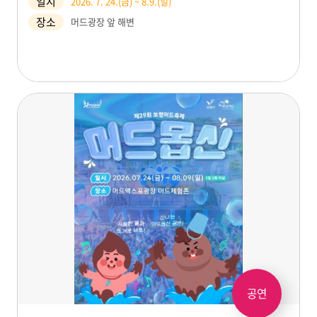
일시
2026. 7. 24.(금) ~ 8.9.(일)
장소
머드광장 앞 해변
공연