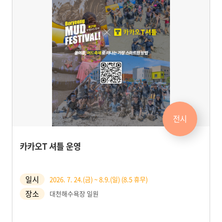
전시
카카오T 셔틀 운영
일시
2026. 7. 24.(금) ~ 8.9.(일) (8.5 휴무)
장소
대천해수욕장 일원