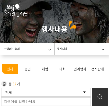
행사내용
보령머드축제
행사내용
전체
공연
체험
대회
연계행사
전시판매
총
32
개