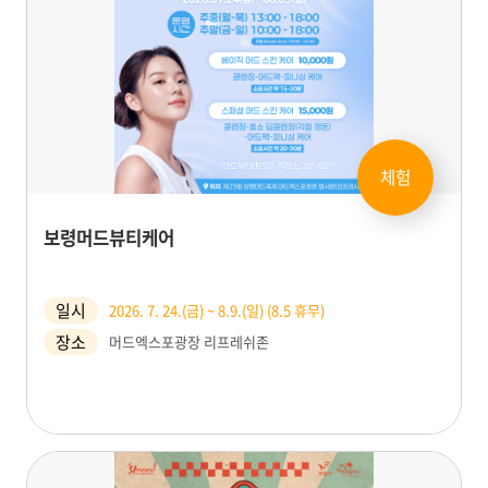
체험
보령머드뷰티케어
일시
2026. 7. 24.(금) ~ 8.9.(일) (8.5 휴무)
장소
머드엑스포광장 리프레쉬존