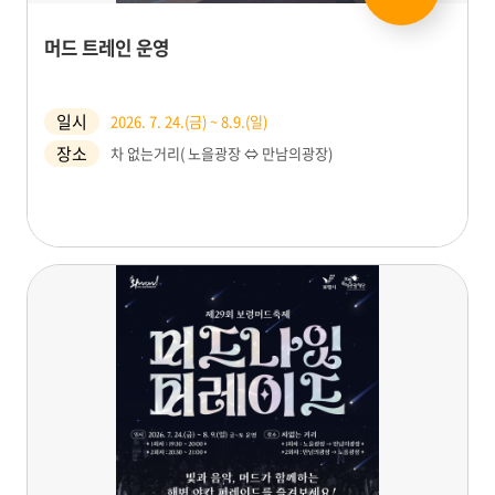
머드 트레인 운영
일시
2026. 7. 24.(금) ~ 8.9.(일)
장소
차 없는거리( 노을광장 ⇔ 만남의광장)