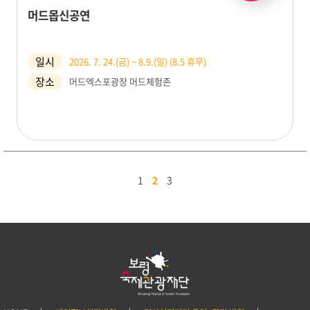
머드몹신공연
일시
2026. 7. 24.(금) ~ 8.9.(일) (8.5 휴무)
장소
머드엑스포광장 머드체험존
1
2
3