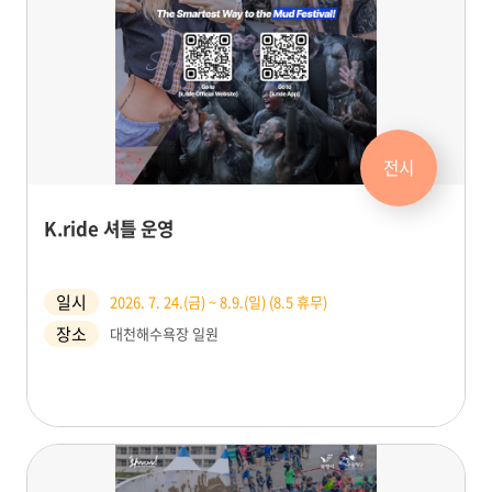
전시
K.ride 셔틀 운영
일시
2026. 7. 24.(금) ~ 8.9.(일) (8.5 휴무)
장소
대천해수욕장 일원