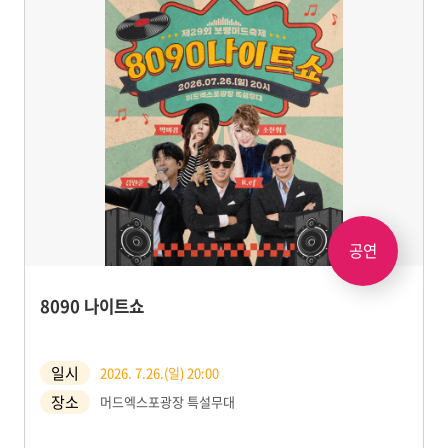
공연
8090 나이트쇼
일시
2026. 7.26.(일) 20:00
장소
머드엑스포광장 특설무대