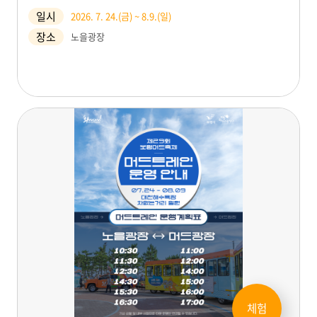
일시
2026. 7. 24.(금) ~ 8.9.(일)
장소
노을광장
체험