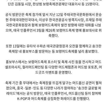
단은 김동일 시장, 한상범 보령축제관광재단 대표이사 등 15명이다.
공식 방문단은 축제 참가에 앞서 지난 12일 주태국한국문화원에서 문승
현 주태국대한민국대사, 이상우 한국관광공사 방콕지사장, 조재일 주태
국한국문화원장과 함께 보령머드축제의 발전 방향에 대한 대화를 나눴
으며, 태국 인플루언서 3팀을 제26회 보령머드축제 명예 홍보대사로 위
촉했다.
또한 13일에는 유타삭 수파손 태국관광청장과 오찬을 함께하고 송크란
축제장 내 홍보부스를 방문하는 등 보령머드축제를 널리 홍보했다.
홍보부스에서는 보령머드축제 포스터 및 축제 사진 등을 전시하고 머드
셀프마사지, 컬러머드페인팅 등 다양한 머드체험존과 머드밤 포토존, 머
드굿즈 이벤트를 운영했다.
축제 기간 중 무대에서는 축제장을 뜨겁게 달구는 머드몹신 공연이 펼쳐
졌으며, 중국·일본·인도 등 다양한 나라가 참여하는 ‘송크란 글로벌 퍼
레이드’에서는 공식 방문단, 태국 인플루언서, 머드몹신팀 등이 참여해
K-POP과 머드축제를 상징화한 퍼레이드를 진행됐다.