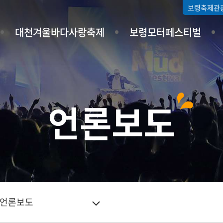
보령축제관
대천겨울바다사랑축제
보령모터페스티벌
언론보도
언론보도