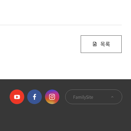
목록
FamilySite