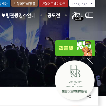
광재단
보령머드화장품
보령머드테마파크
Language
보령관광명소안내
공모전
커뮤니티
로그인