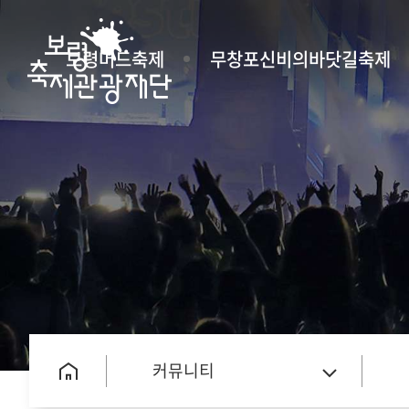
보령머드축제
무창포신비의바닷길축제
커뮤니티