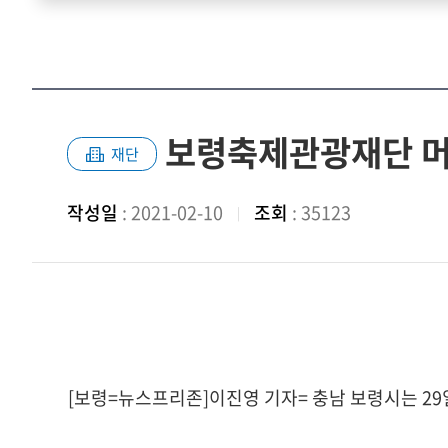
보령축제관광재단 머드
재단
작성일
: 2021-02-10
조회
: 35123
[보령=뉴스프리존]이진영 기자= 충남 보령시는 2