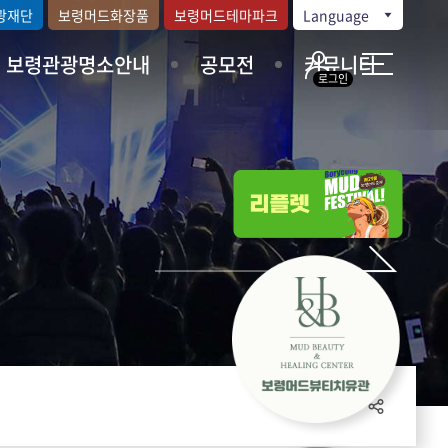
광재단
보령머드화장품
보령머드테마파크
Language
보령관광명소안내
공모전
커뮤니티
로그인