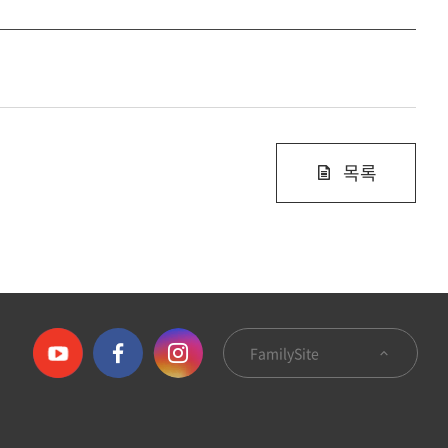
목록
FamilySite