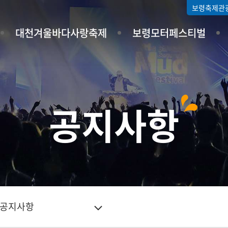
보령축제관
대천겨울바다사랑축제
보령모터페스티벌
공지사항
공지사항