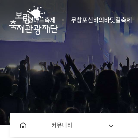
보령머드축제
무창포신비의바닷길축제
커뮤니티