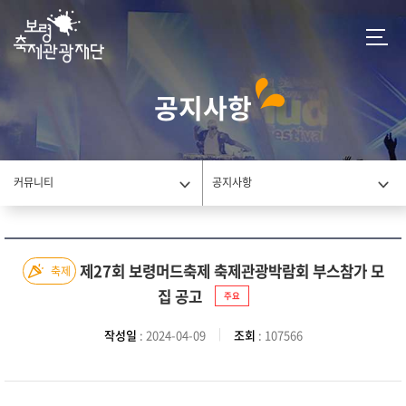
공지사항
커뮤니티
공지사항
제27회 보령머드축제 축제관광박람회 부스참가 모
축제
집 공고
주요
작성일
: 2024-04-09
조회
: 107566