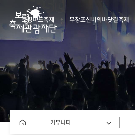
보령머드축제
무창포신비의바닷길축제
커뮤니티