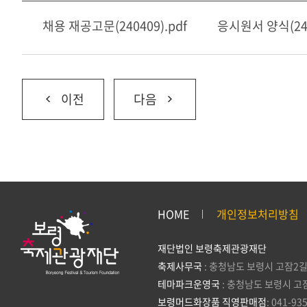
채용 재공고문(240409).pdf
응시원서 양식(240
이전
다음
HOME
개인정보처리방침
재단법인 보령축제관광재단
축제사무국
: 충청남도 보령시 고잠2길
테마파크운영국
: 충청남도 보령시 고
보령머드화장품 직영판매점
: 041-93