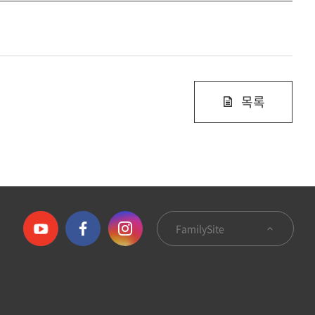
목록
FamilySite