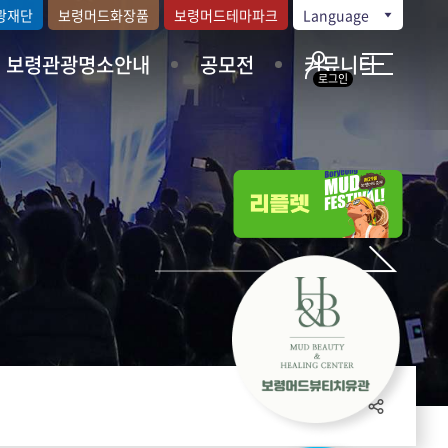
광재단
보령머드화장품
보령머드테마파크
Language
보령관광명소안내
공모전
커뮤니티
로그인