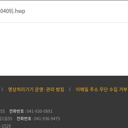
409).hwp
영상처리기기 운영·관리 방침
이메일 주소 무단 수집 거부
55
전화번호
: 041-930-0891
잠2길55
전화번호
: 041-936-9475
5-1529