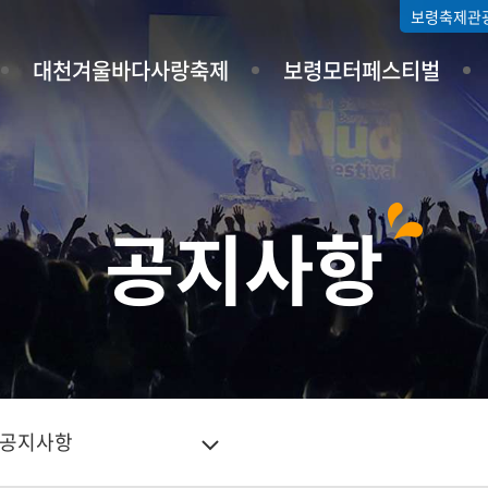
보령축제관
대천겨울바다사랑축제
보령모터페스티벌
공지사항
공지사항