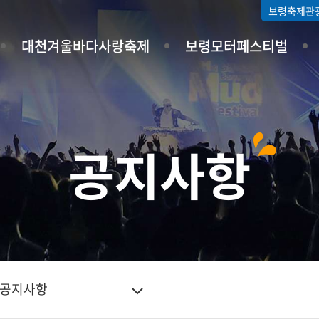
보령축제관
대천겨울바다사랑축제
보령모터페스티벌
공지사항
공지사항