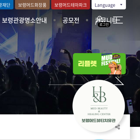
광재단
보령머드화장품
보령머드테마파크
Language
보령관광명소안내
공모전
커뮤니티
로그인