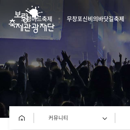
보령머드축제
무창포신비의바닷길축제
커뮤니티