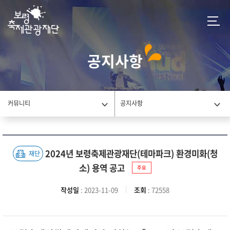
공지사항
커뮤니티
공지사항
2024년 보령축제관광재단(테마파크) 환경미화(청
재단
소) 용역 공고
주요
작성일
: 2023-11-09
조회
: 72558