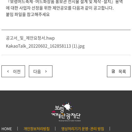
『보령머드축제·머드화장품 홍보관 전시물 설계 및 제작·설치』용역
에 대한 사업자 선정을 위한 제안공모를 다음과 같이 공고합니다.
붙임 파일을 참고해주세요
공고서_및_제안요청서.hwp
KakaoTalk_20220602_162858113 (1).jpg
이전
다음
목록
HOME
개인정보처리방침
영상처리기기 운영·관리 방침