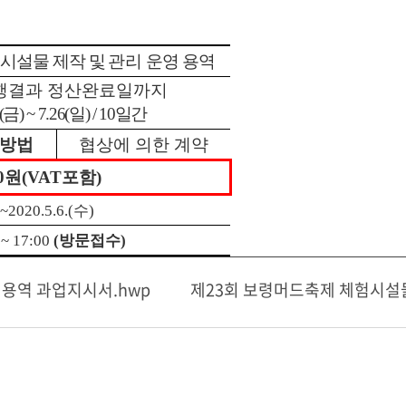
시설물 제작 및
관리
운영 용역
행결과 정산완료일까지
(
금
) ~ 7.26(
일
) / 10
일간
방법
협상에 의한 계약
0
원
(VAT
포함
)
)~2020.5.6.(
수
)
 ~ 17:00
(
방문접수
)
 용역 과업지시서.hwp
제23회 보령머드축제 체험시설물