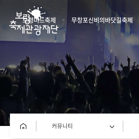
보령머드축제
무창포신비의바닷길축제
커뮤니티