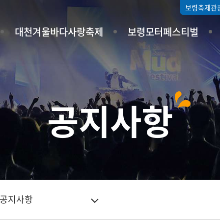
보령축제관
대천겨울바다사랑축제
보령모터페스티벌
공지사항
공지사항