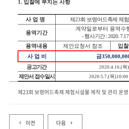
1.
입찰에 부치는 사항
사 업 명
제
23
회 보령머드축제 체험
계약일로부터 용역수
용역기간
-
행사기간
: 2020. 7.17
용역내용
제안요청서 참조
입찰
사 업 비
금
350,000,00
공고기간
2020.4.16.(
목
제안서 접수일시
2020.5.7.(
목
)10:00
제23회 보령머드축제 체험시설물 제작 및 관리 운영
이전
다음