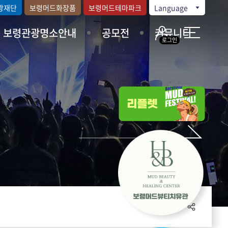
광재단
보령머드화장품
보령머드테마파크
Language
보령관광명소안내
공모전
커뮤니티
로그인