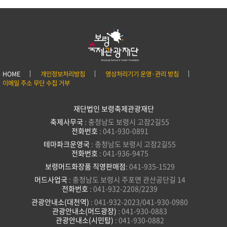
HOME
개인정보처리방침
영상처리기기 운영·관리 방침
이메일 주소 무단 수집 거부
재단법인 보령축제관광재단
축제사무국
: 충청남도 보령시 고잠2길55
전화번호
: 041-930-0891
테마파크운영국
: 충청남도 보령시 고잠2길55
전화번호
: 041-936-9475
보령머드화장품 직영판매점
: 041-935-1529
머드사업국
: 충청남도 보령시 주포면 관산공단길 14
전화번호
: 041-932-2208/2239
관광안내소(대천역)
: 041-932-2023/041-930-0980
관광안내소(머드광장)
: 041-930-0883
관광안내소(시민탑)
: 041-930-0882