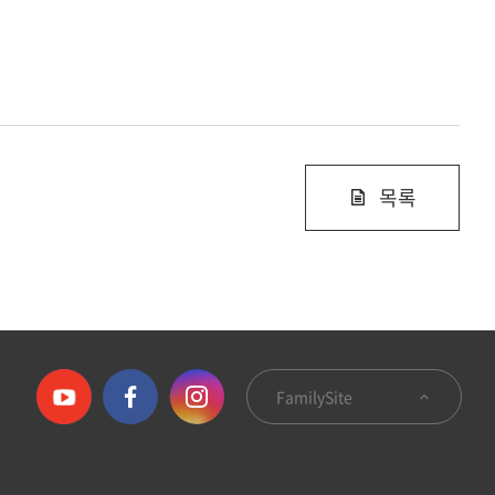
목록
FamilySite