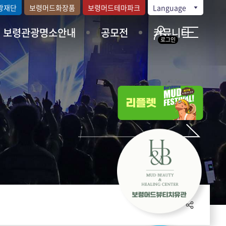
광재단
보령머드화장품
보령머드테마파크
Language
보령관광명소안내
공모전
커뮤니티
로그인