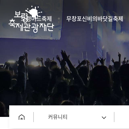
보령머드축제
무창포신비의바닷길축제
커뮤니티