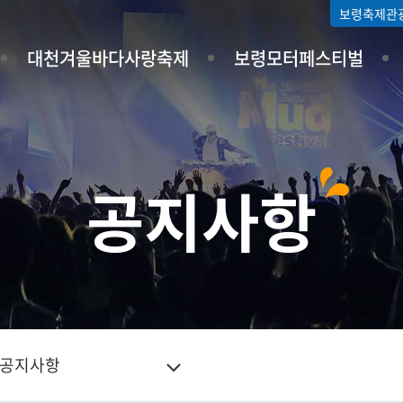
보령축제관
대천겨울바다사랑축제
보령모터페스티벌
공지사항
공지사항