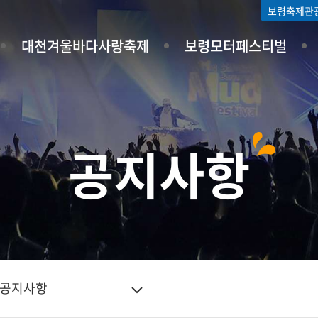
보령축제관
대천겨울바다사랑축제
보령모터페스티벌
공지사항
공지사항