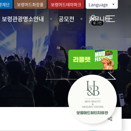
광재단
보령머드화장품
보령머드테마파크
Language
보령관광명소안내
공모전
커뮤니티
로그인