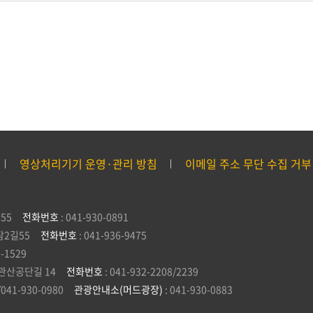
영상처리기기 운영·관리 방침
이메일 주소 무단 수집 거부
55
전화번호
: 041-930-0891
잠2길55
전화번호
: 041-936-9475
5-1529
관산공단길 14
전화번호
: 041-932-2208/2239
/041-930-0980
관광안내소(머드광장)
: 041-930-0883