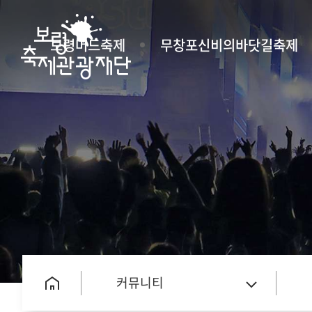
보령머드축제
무창포신비의바닷길축제
커뮤니티