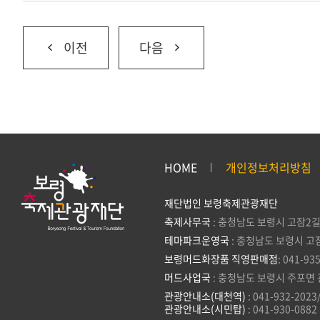
이전
다음
HOME
개인정보처리방침
재단법인 보령축제관광재단
축제사무국
: 충청남도 보령시 고잠2길
테마파크운영국
: 충청남도 보령시 고
보령머드화장품 직영판매점
: 041-93
머드사업국
: 충청남도 보령시 주포면 
관광안내소(대천역)
: 041-932-2023
관광안내소(시민탑)
: 041-930-0882