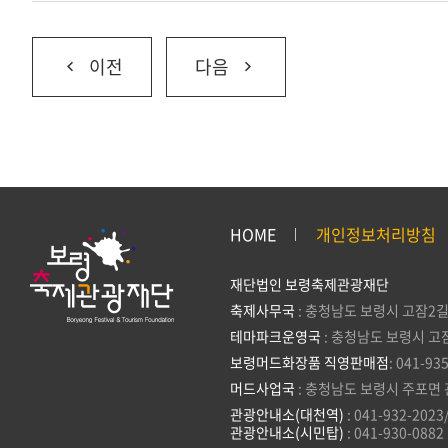
이전
다음
HOME
개인정보처리방침
재단법인 보령축제관광재단
축제사무국
: 충청남도 보령시 고잠2길
테마파크운영국
: 충청남도 보령시 고
보령머드화장품 직영판매점
: 041-93
머드사업국
: 충청남도 보령시 주포면 
관광안내소(대천역)
: 041-932-2023
관광안내소(시민탑)
: 041-930-0882