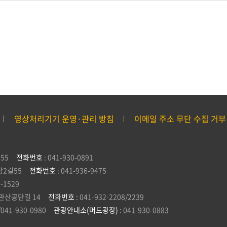
영상처리기기 운영·관리 방침
이메일 주소 무단 수집 거부
55
전화번호
: 041-930-0891
잠2길55
전화번호
: 041-936-9475
5-1529
관산공단길 14
전화번호
: 041-932-2208/2239
/041-930-0980
관광안내소(머드광장)
: 041-930-0883