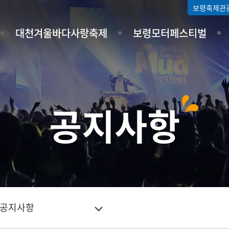
보령축제관
대천겨울바다사랑축제
보령모터페스티벌
공지사항
공지사항