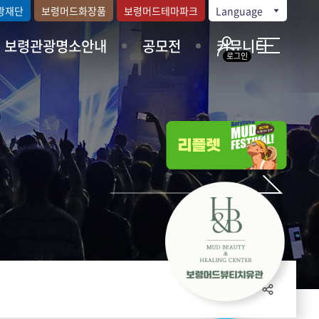
광재단
보령머드화장품
보령머드테마파크
Language
보령관광명소안내
공모전
커뮤니티
로그인