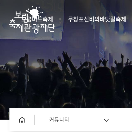
보령머드축제
무창포신비의바닷길축제
커뮤니티