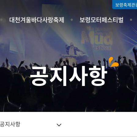
보령축제관
대천겨울바다사랑축제
보령모터페스티벌
공지사항
공지사항