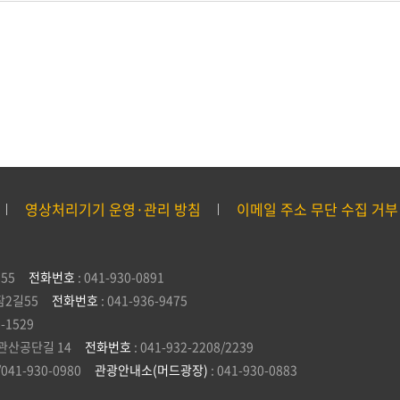
영상처리기기 운영·관리 방침
이메일 주소 무단 수집 거부
55
전화번호
: 041-930-0891
잠2길55
전화번호
: 041-936-9475
5-1529
관산공단길 14
전화번호
: 041-932-2208/2239
/041-930-0980
관광안내소(머드광장)
: 041-930-0883