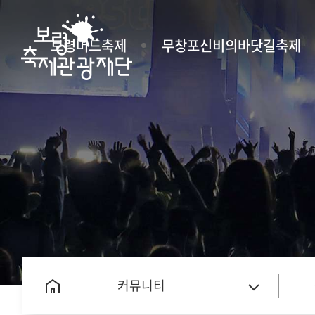
보령머드축제
무창포신비의바닷길축제
커뮤니티