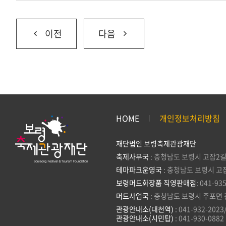
이전
다음
HOME
개인정보처리방침
재단법인 보령축제관광재단
축제사무국
: 충청남도 보령시 고잠2길
테마파크운영국
: 충청남도 보령시 고
보령머드화장품 직영판매점
: 041-93
머드사업국
: 충청남도 보령시 주포면 
관광안내소(대천역)
: 041-932-2023
관광안내소(시민탑)
: 041-930-0882