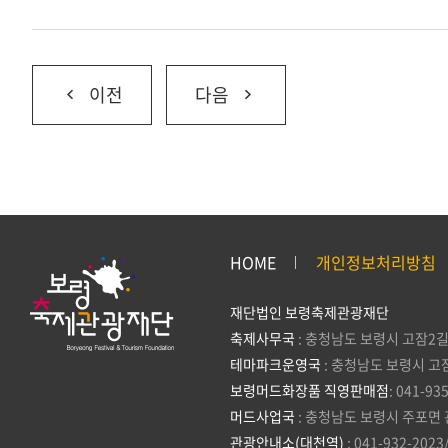
이전
다음
HOME
개인정보처리방침
재단법인 보령축제관광재단
축제사무국
: 충청남도 보령시 고잠2길
테마파크운영국
: 충청남도 보령시 고
보령머드화장품 직영판매점
: 041-93
머드사업국
: 충청남도 보령시 주포면 
관광안내소(대천역)
: 041-932-2023