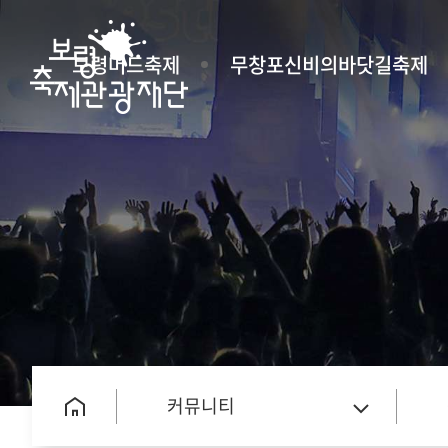
보령머드축제
무창포신비의바닷길축제
커뮤니티