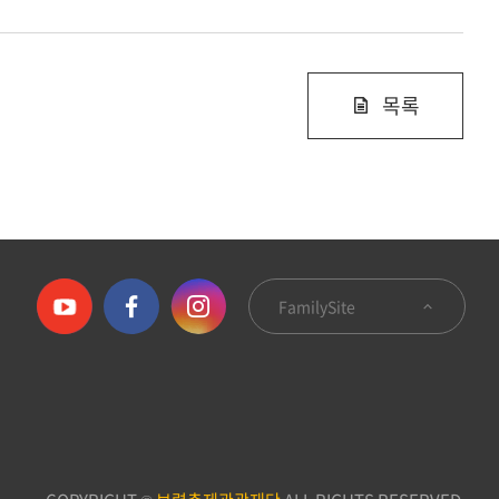
목록
FamilySite