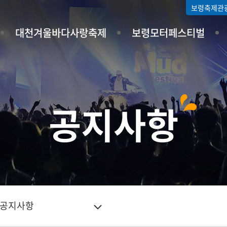
보령축제관
대천겨울바다사랑축제
보령모터페스티벌
공지사항
공지사항