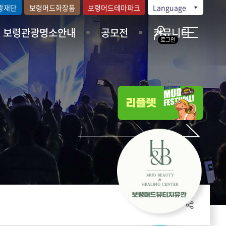
광재단
보령머드화장품
보령머드테마파크
Language
보령관광명소안내
공모전
커뮤니티
로그인