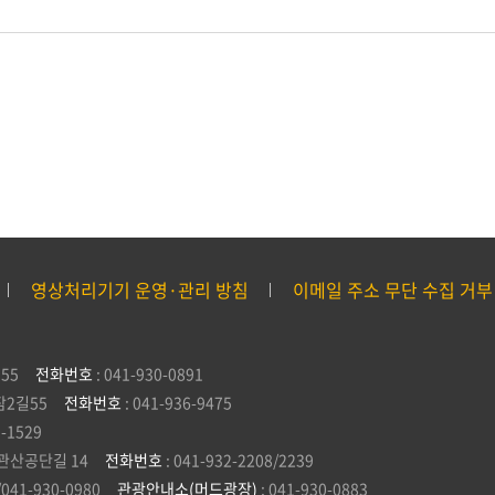
영상처리기기 운영·관리 방침
이메일 주소 무단 수집 거부
55
전화번호
: 041-930-0891
잠2길55
전화번호
: 041-936-9475
5-1529
관산공단길 14
전화번호
: 041-932-2208/2239
/041-930-0980
관광안내소(머드광장)
: 041-930-0883