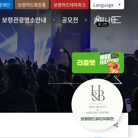
광재단
보령머드화장품
보령머드테마파크
Language
보령관광명소안내
공모전
커뮤니티
로그인