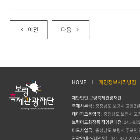
이전
다음
HOME
개인정보처리방침
재단법인 보령축제관광재단
축제사무국
: 충청남도 보령시 고잠2길
테마파크운영국
: 충청남도 보령시 고
보령머드화장품 직영판매점
: 041-93
머드사업국
: 충청남도 보령시 주포면 
관광안내소(대천역)
: 041-932-2023