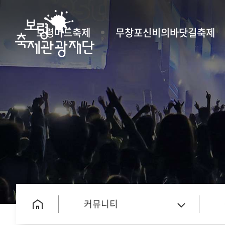
보령머드축제
무창포신비의바닷길축제
커뮤니티