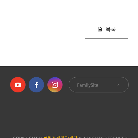
목록
FamilySite