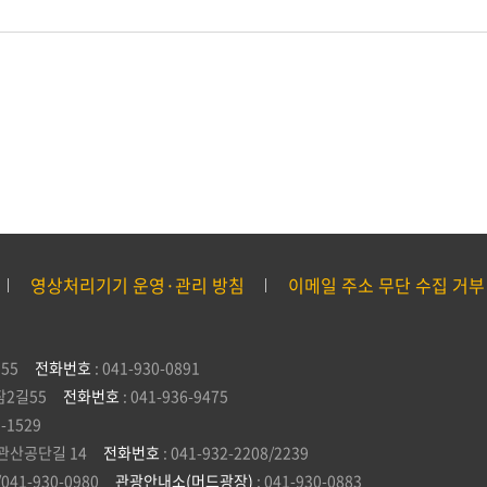
영상처리기기 운영·관리 방침
이메일 주소 무단 수집 거부
55
전화번호
: 041-930-0891
잠2길55
전화번호
: 041-936-9475
5-1529
관산공단길 14
전화번호
: 041-932-2208/2239
/041-930-0980
관광안내소(머드광장)
: 041-930-0883