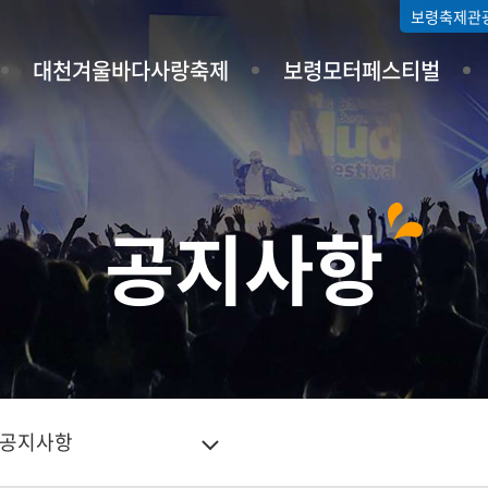
보령축제관
대천겨울바다사랑축제
보령모터페스티벌
공지사항
공지사항