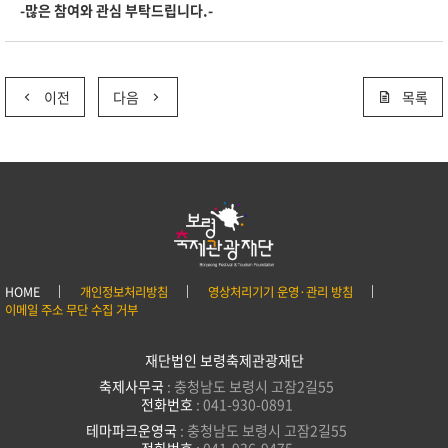
-많은 참여와 관심 부탁드립니다.-
이전
다음
목록
HOME
개인정보처리방침
영상처리기기 운영·관리 방침
이메일 주소 무단 수집 거부
재단법인 보령축제관광재단
축제사무국
: 충청남도 보령시 고잠2길55
전화번호
: 041-930-0891
테마파크운영국
: 충청남도 보령시 고잠2길55