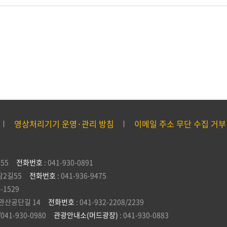
영상처리기기 운영·관리 방침
이메일 주소 무단 수집 거부
55
전화번호
: 041-930-0891
잠2길55
전화번호
: 041-936-9475
5-1529
관산공단길 14
전화번호
: 041-932-2208/2239
/041-930-0980
관광안내소(머드광장)
: 041-930-0883