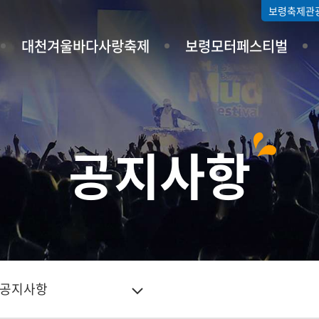
보령축제관
대천겨울바다사랑축제
보령모터페스티벌
공지사항
공지사항