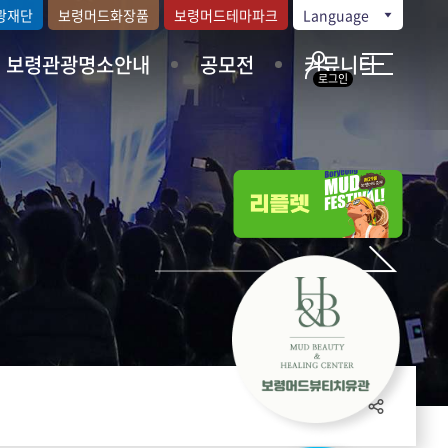
광재단
보령머드화장품
보령머드테마파크
Language
보령관광명소안내
공모전
커뮤니티
로그인