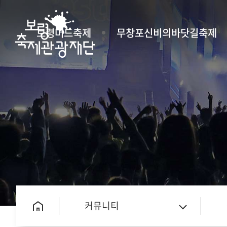
보령머드축제
무창포신비의바닷길축제
커뮤니티